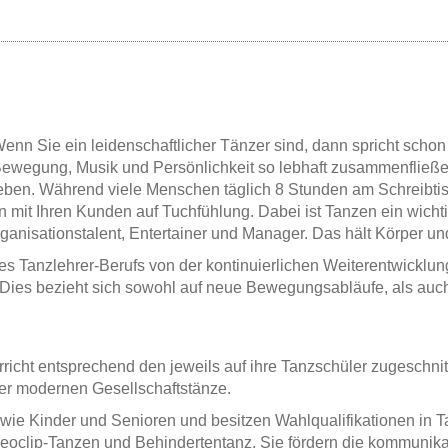
nn Sie ein leidenschaftlicher Tänzer sind, dann spricht schon
ewegung, Musik und Persönlichkeit so lebhaft zusammenfließen
eben. Während viele Menschen täglich 8 Stunden am Schreibtisc
mit Ihren Kunden auf Tuchfühlung. Dabei ist Tanzen ein wichtig
anisationstalent, Entertainer und Manager. Das hält Körper und 
s Tanzlehrer-Berufs von der kontinuierlichen Weiterentwicklun
. Dies bezieht sich sowohl auf neue Bewegungsabläufe, als au
rricht entsprechend den jeweils auf ihre Tanzschüler zugeschn
er modernen Gesellschaftstänze.
wie Kinder und Senioren und besitzen Wahlqualifikationen in T
deoclip-Tanzen und Behindertentanz. Sie fördern die kommunika