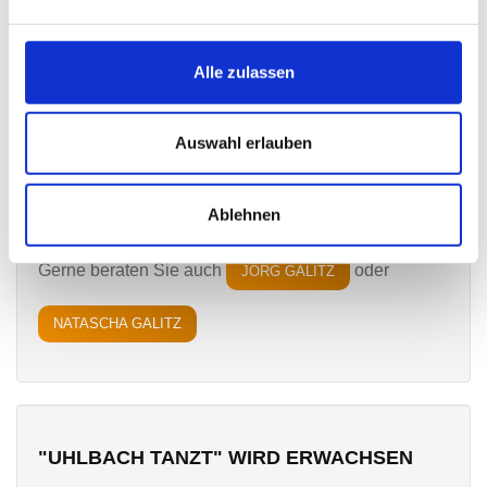
Kufsteiner Str. 71, 70329 Stuttgart-Uhlbach
Alle zulassen
KONTAKT PER E-MAIL
Tel.: 0711 - 321137
Auswahl erlauben
WWW.TSV-UHLBACH.DE
Ablehnen
Gerne beraten Sie auch
oder
JÖRG GALITZ
NATASCHA GALITZ
"UHLBACH TANZT" WIRD ERWACHSEN