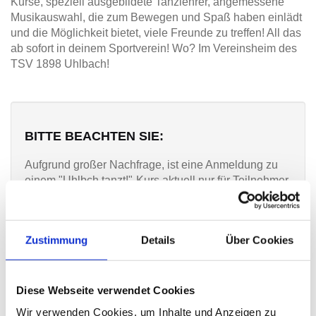
Kurse, speziell ausgebildete Tanzlehrer, angemessene
Musikauswahl, die zum Bewegen und Spaß haben einlädt
und die Möglichkeit bietet, viele Freunde zu treffen! All das
ab sofort in deinem Sportverein! Wo? Im Vereinsheim des
TSV 1898 Uhlbach!
BITTE BEACHTEN SIE:
Aufgrund großer Nachfrage, ist eine Anmeldung zu
einem "Uhlbch tanzt!"-Kurs aktuell nur für Teilnehmer
möglich, die bereits in einem der vorangegangenen
Kurse angemeldet waren.
Allen neuen Interessenten bieten wir jedoch die
Zustimmung
Details
Über Cookies
Möglichkeit, ihr Interesse kundzutun und sich einen
Platz auf der Warteliste zu sichern! Wir bitten darum
um das Ausfüllen des
FORMULARS FÜR INTERESSENTEN
Diese Webseite verwendet Cookies
und vom Absehen einer Anmeldung zum jetztigen
Zeitpunkt.
Wir verwenden Cookies, um Inhalte und Anzeigen zu