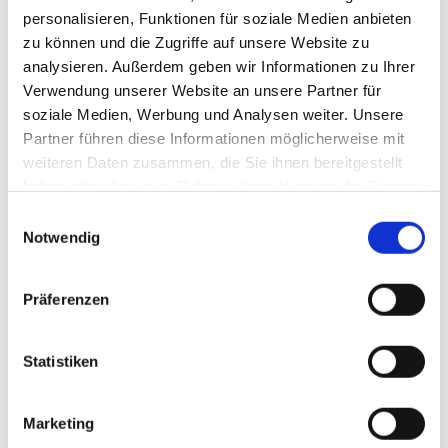
personalisieren, Funktionen für soziale Medien anbieten
Vielen Dank für das große Interesse und die
zu können und die Zugriffe auf unsere Website zu
Teilnahme an unseren Kursen in "Uhlbach tanzt!" !
analysieren. Außerdem geben wir Informationen zu Ihrer
Verwendung unserer Website an unsere Partner für
soziale Medien, Werbung und Analysen weiter. Unsere
Partner führen diese Informationen möglicherweise mit
Einstieg und Kontakt
weiteren Daten zusammen, die Sie ihnen bereitgestellt
haben oder die sie im Rahmen Ihrer Nutzung der Dienste
Einstieg nach Absprache und nach einer
gesammelt haben.
Einwilligungsauswahl
unverbindlichen Schnupperstunde möglich! Der
Notwendig
angegebene Starttermin und die darauf folgende
Stunde sind zum Schnuppern geeignet. Die
Anmeldung erfolgt im Auftrag des TSV 1898
Präferenzen
Uhlbach. Die Mitgliedschaft im TSV 1898 Uhlbach ist
bindend! Nähere Informationen zur Mitgliedschaft im
Statistiken
TSV 1898 Uhlbach finden Sie
HIER
Kontaktadresse:
Marketing
Turn- und Sportverein 1898 Uhlbach e.V.