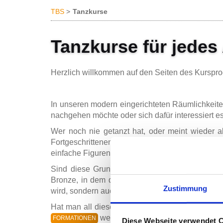
TBS
Tanzkurse
Tanzkurse für jedes 
Herzlich willkommen auf den Seiten des Kursp
In unseren modern eingerichteten Räumlichkeit
nachgehen möchte oder sich dafür interessiert es
Wer noch nie getanzt hat, oder meint wieder 
Fortgeschrittenen (F-)Kurs oder WTP2. In die
einfache Figuren der gängigsten Tänze.
Sind diese Grundlagen gelegt entscheiden sich
Bronze, in dem die Samba eingeführt wird, gefol
Zustimmung
wird, sondern auch durch Technik- und Führun
Hat man all diese Kurse durchlaufen, ist für vi
weiter ausgeübt wird. Denn zu lern
FORMATIONEN
Diese Webseite verwendet 