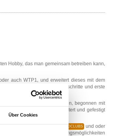
nsten Hobby, das man gemeinsam betreiben kann,
 oder auch WTP1, und erweitert dieses mit dem
et. Dieses beinhaltet die Grundschritte und erste
den so genannten Medaillenkursen, begonnen mit
 nicht nur durch Figuren erweitert und gefestigt
Über Cookies
n.
dann in den
,
und oder
TANZKREISEN
JUGENDCLUBS
der vielen Variations- und Führungsmöglichkeiten