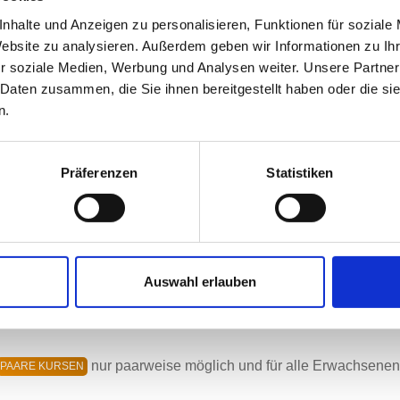
nhalte und Anzeigen zu personalisieren, Funktionen für soziale
"Paare", "Singles", "junge Leute" und "Schüler". Von Inhalt und
Website zu analysieren. Außerdem geben wir Informationen zu I
hren Grundkurs mit einem festlichen Abschlussball abschließe
r soziale Medien, Werbung und Analysen weiter. Unsere Partner
 und länger. Ab dem F-Kurs beträgt die Kursdauer der "Schüle
 Daten zusammen, die Sie ihnen bereitgestellt haben oder die s
u können. Für die "Erwachsenen"-Kurse beträgt die Kursdauer i
n.
Musikauswahl variiert hierbei etwas, wobei generell Titel aus 
pielt wird.
Präferenzen
Statistiken
 zu 18-20 Jahren angedacht und finden in der Regel unter der 
hren und bis ca 30 Jahre geeignet und man kann sich auch ohne
Auswahl erlauben
 Leute"-Kursen und ab 30 Jahre geeignet.
nur paarweise möglich und für alle Erwachsenen
PAARE KURSEN