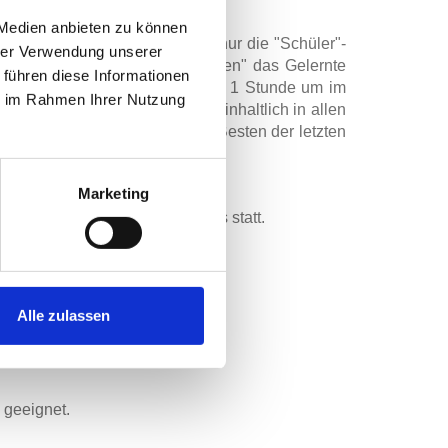
 Medien anbieten zu können
 Kursdauer unterscheiden sich nur die "Schüler"-
hrer Verwendung unserer
n und dort in den "Vortanzrunden" das Gelernte
 führen diese Informationen
r"-Kurse dann aber nur noch 8 x 1 Stunde um im
ie im Rahmen Ihrer Nutzung
mmer 8 x 1,5 Stunden und ist inhaltlich in allen
Top aktueller Chart-Musik, dem Besten der letzten
Marketing
Woche Nachmittags und Sonntags statt.
 Partner anmelden.
Alle zulassen
 geeignet.