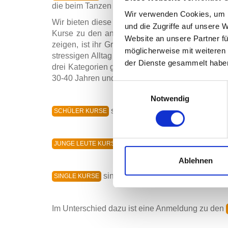
die beim Tanzen machbar sind.
Wir verwenden Cookies, um I
Wir bieten diese Kurse in 4 Kategorien an, für 
und die Zugriffe auf unsere 
Kurse zu den anderen dreien, da die Schüler i
Website an unsere Partner fü
zeigen, ist ihr Grundkurs etwas umfangreicher
möglicherweise mit weiteren
stressigen Alltag eines Schülers unter kommen z
der Dienste gesammelt habe
drei Kategorien gleich, nur der Schwerpunkt der 
30-40 Jahren und auch klassischer Tanzmusik ges
Einwilligungsauswahl
Notwendig
sind ab ca 13/14 Jahren bis hin
SCHÜLER KURSE
sind für alle ab ca 18-20 Ja
JUNGE LEUTE KURSE
Ablehnen
sind das Äquivalent zu den "Junge
SINGLE KURSE
Im Unterschied dazu ist eine Anmeldung zu den