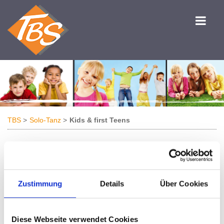
TBS
Solo-Tanz
Kids & first Teens
Herzlich willkommen in
unserer Kindertanzwelt!
Zustimmung
Details
Über Cookies
Ab 3 Jahren bieten wir mit unseren Kindertanzkursen den
perfekten spielerischen Einstieg in musikalische
Diese Webseite verwendet Cookies