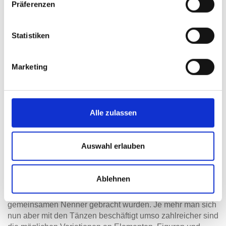
Präferenzen
Foxtrott
Disco Fox
Jive
Statistiken
Rumba
Im F-Kurs (WTP 2) wird dieses Programm erweitert durch:
Marketing
Cha Cha Cha
Salsa
Tango
und natürlich weitere Elemente in den zuvor gelernten
Alle zulassen
Tänzen (außer Merengue)
DEUTSCHES TANZABZEICHEN (DTA)
Auswahl erlauben
Aufgrund der Vielfältigkeit jedes einzelnen Tanzes und
jeder tanzenden Kultur auf der Welt ist es eine enorme
Ablehnen
Leistung, dass zumindest die Grundformen die weltweit in
diesen Tänzen unterrichtet werden größtenteils auf einen
gemeinsamen Nenner gebracht wurden. Je mehr man sich
nun aber mit den Tänzen beschäftigt umso zahlreicher sind