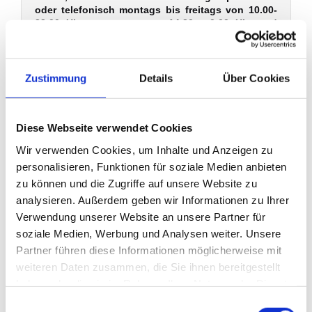
oder telefonisch montags bis freitags von 10.00-
23.00 Uhr, samstags von 14.30 - 0.00 Uhr und
sonntags von 16.00-22.00 Uhr.
Bitte setzen Sie sich wegen Ausweichterminen /
Terminverschiebungen immer rechtzeitig mit
Zustimmung
Details
Über Cookies
unserem Büro (Montag bis Freitag 10.00-18.00 Uhr)
in Verbindung. Ersatztermine per E-Mail können
leider nicht berücksichtigt werden. Wir bitten um
Ihr Verständnis.
Diese Webseite verwendet Cookies
Wir verwenden Cookies, um Inhalte und Anzeigen zu
personalisieren, Funktionen für soziale Medien anbieten
zu können und die Zugriffe auf unsere Website zu
Adresse
analysieren. Außerdem geben wir Informationen zu Ihrer
Arnulf-Klett-Platz 1-3
Verwendung unserer Website an unsere Partner für
70173 Stuttgart
soziale Medien, Werbung und Analysen weiter. Unsere
Partner führen diese Informationen möglicherweise mit
Telefon
weiteren Daten zusammen, die Sie ihnen bereitgestellt
0711/226 40 41
haben oder die sie im Rahmen Ihrer Nutzung der Dienste
gesammelt haben.
Einwilligungsauswahl
Email