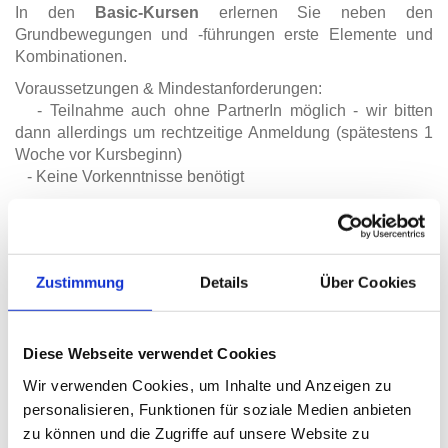
In den
Basic-Kursen
erlernen Sie neben den
Grundbewegungen und -führungen erste Elemente und
Kombinationen.
Voraussetzungen & Mindestanforderungen:
- Teilnahme auch ohne PartnerIn möglich - wir bitten
dann allerdings um rechtzeitige Anmeldung (spätestens 1
Woche vor Kursbeginn)
- Keine Vorkenntnisse benötigt
Im so genannten
"Open Level"
wird hierauf aufgebaut.
Voraussetzungen & Mindestanforderungen:
- Teilnahme nur paarweise möglich
Zustimmung
Details
Über Cookies
- Vorkenntnisse durch Bachata Basic-Kurs oder
vergleichbare Kurse / Workshops
Dies sind jedoch nur die Mindestanforderungen, auch
Diese Webseite verwendet Cookies
Tänzer*innen mit langjähriger Erfahrung in der Bachata
können sich gut zu diesen Kursen anmelden, da der
Wir verwenden Cookies, um Inhalte und Anzeigen zu
Untericht individueller aufgebaut ist und Elemente und
personalisieren, Funktionen für soziale Medien anbieten
Kombinationen dem entsprechenden Niveau der
zu können und die Zugriffe auf unsere Website zu