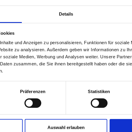
Details
 Grund- und F-Kurs in je nur einer Woche!
Cookies
nhalte und Anzeigen zu personalisieren, Funktionen für soziale
lsa und West Coast Swing an je vier aufeinander folgenden Tag
Website zu analysieren. Außerdem geben wir Informationen zu I
r soziale Medien, Werbung und Analysen weiter. Unsere Partner
 Daten zusammen, die Sie ihnen bereitgestellt haben oder die s
n.
Präferenzen
Statistiken
:
5 min Pause)
Auswahl erlauben