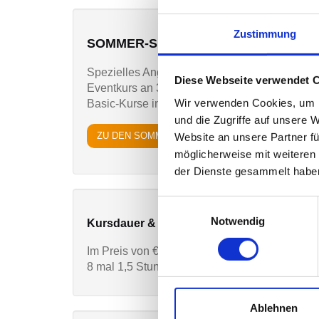
Zustimmung
SOMMER-SPECIAL
Spezielles Angebot, nur in den Sommerferien,
Diese Webseite verwendet 
Eventkurs an 3 aufeinander folgenden Tagen!
Wir verwenden Cookies, um I
Basic-Kurse in Tango Argentino, Discofox, Sa
und die Zugriffe auf unsere 
ZU DEN SOMMER-SPECIALS
Website an unsere Partner fü
möglicherweise mit weiteren
der Dienste gesammelt habe
Einwilligungsauswahl
Notwendig
Kursdauer & Kosten
Im Preis von € 197,- pro Person sind enthalten
8 mal 1,5 Stunden Unterricht (inklusive ca. 1
Ablehnen