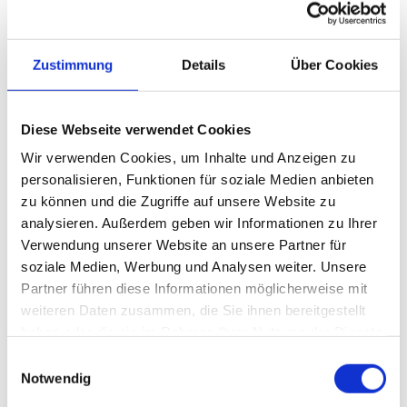
Begleitung sorgt eine Top-Live-Band und das Team
von "better taste / Catering Experts" lässt keine
kulinarischen Wünsche offen.
Zustimmung
Details
Über Cookies
Kartenvorverkauf für die Bälle im
Juli
beginnt:
Für Grundkurs-Schüler bzw. deren Eltern:
Diese Webseite verwendet Cookies
24.06.26 0:00 Uhr
Wir verwenden Cookies, um Inhalte und Anzeigen zu
personalisieren, Funktionen für soziale Medien anbieten
Kartenvorverkauf für alle Gäste:
zu können und die Zugriffe auf unsere Website zu
04.07.26 0:00 Uhr
analysieren. Außerdem geben wir Informationen zu Ihrer
Verwendung unserer Website an unsere Partner für
Weitere Infos zum Kartenvorverkauf erhalten Sie im
soziale Medien, Werbung und Analysen weiter. Unsere
Büro unter 0711-226 40 41
Partner führen diese Informationen möglicherweise mit
weiteren Daten zusammen, die Sie ihnen bereitgestellt
haben oder die sie im Rahmen Ihrer Nutzung der Dienste
gesammelt haben.
Die Eltern der Grund- und F-Kurs-Schüler wurden
Einwilligungsauswahl
von uns direkt über die bei der Anmeldung
Notwendig
angegebenen e-mail-Adresse informiert, sollten
Sie keine e-mail erhalten haben (überprüfen Sie