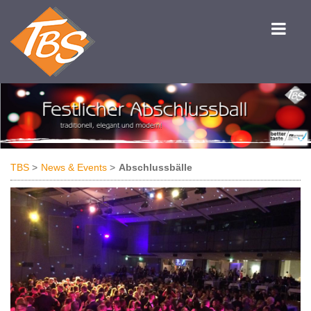
TBS
News & Events
Abschlussbälle