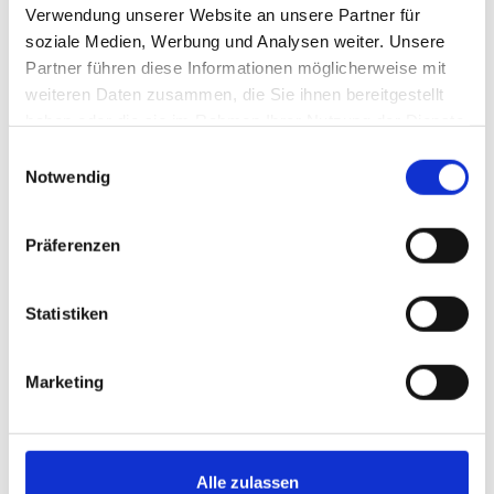
Verwendung unserer Website an unsere Partner für
Abschlussballwochenende Juli
soziale Medien, Werbung und Analysen weiter. Unsere
Partner führen diese Informationen möglicherweise mit
Keine Tanzpartys oder Kurse von SA, 25.07.26, bis
weiteren Daten zusammen, die Sie ihnen bereitgestellt
einschließlich MO, 27.07.26
haben oder die sie im Rahmen Ihrer Nutzung der Dienste
gesammelt haben.
Einwilligungsauswahl
Notwendig
Weiterlesen …
Präferenzen
Statistiken
Marketing
Alle zulassen