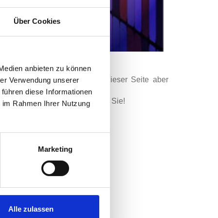
Über Cookies
 Medien anbieten zu können
rminen, wir weisen hier auf dieser Seite aber
hrer Verwendung unserer
 führen diese Informationen
- von ABBA bis Zappa - erwartet Sie!
ie im Rahmen Ihrer Nutzung
Marketing
Alle zulassen