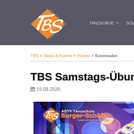
TANZKURSE
SO
TBS
News & Events
Events
Eventrader
TBS Samstags-Übu
15.08.2026