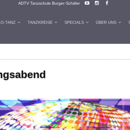
ADTV Tanzschule Burger-Schäfer
LO-TANZ
TANZKREISE
SPECIALS
ÜBER UNS
ngsabend