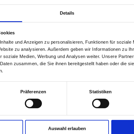
Details
Cookies
uttgart!
nhalte und Anzeigen zu personalisieren, Funktionen für soziale
hulferien statt! (außer an Feiertagen und an speziellen Te
Website zu analysieren. Außerdem geben wir Informationen zu I
r soziale Medien, Werbung und Analysen weiter. Unsere Partner
unser spezieller Übungsabend für Erwachsene statt. Tolle Musik 
 Daten zusammen, die Sie ihnen bereitgestellt haben oder die s
n.
Präferenzen
Statistiken
TERMINEN:
Auswahl erlauben