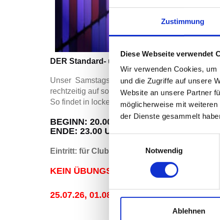
Zustimmung
Diese Webseite verwendet 
DER Standard- und Latein-Übungsabend in St
Wir verwenden Cookies, um I
Unser Samstags-Übungsabend findet auch in Sc
und die Zugriffe auf unsere 
rechtzeitig auf solche Termine hin)
Website an unsere Partner fü
So findet in lockerer und fröhlicher Atmosphäre 
möglicherweise mit weiteren
der Dienste gesammelt habe
BEGINN: 20.00 UHR
ENDE: 23.00 UHR
Einwilligungsauswahl
Notwendig
Eintritt: für Clubmitglieder € 6,50
KEIN ÜBUNGSABEND AN FOLGENDEN 
25.07.26, 01.08.26, 22.08.26, 29.08.26
Ablehnen