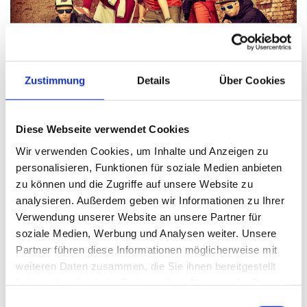
Zustimmung
Details
Über Cookies
Sunday glory Sunday, jeden Sonntag - auch in den
Diese Webseite verwendet Cookies
Schulferien (außer in den Sommerferien, an Feiertagen
Wir verwenden Cookies, um Inhalte und Anzeigen zu
und speziellen Terminen [
siehe Hinweise weiter unten
] ) -
personalisieren, Funktionen für soziale Medien anbieten
steigt DER Übungsabend für Schüler. Mit den grössten
zu können und die Zugriffe auf unsere Website zu
Hits der letzten 30 Jahre und dem Aktuellsten aus den
analysieren. Außerdem geben wir Informationen zu Ihrer
Charts "rockt" die Tanzschule. In einer coolen Location gibt
es nicht nur Paartanz sondern auch Partytänze.
Verwendung unserer Website an unsere Partner für
soziale Medien, Werbung und Analysen weiter. Unsere
BEGINN: 17.00 UHR
Partner führen diese Informationen möglicherweise mit
ENDE: 21.30 UHR
weiteren Daten zusammen, die Sie ihnen bereitgestellt
haben oder die sie im Rahmen Ihrer Nutzung der Dienste
DIESE ABENDE DARF MAN(N) NICHT
gesammelt haben.
VERPASSEN!
Einwilligungsauswahl