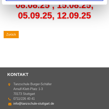
08.08.25 , 15.08.25,
05.09.25, 12.09.25
Zurück
KONTAKT
Tanzschule Burger-Schäfer
Arnulf-Klett-Platz 1-3
70173 Stuttgart
0711/226 40 41
info@tanzschule-stuttgart.de