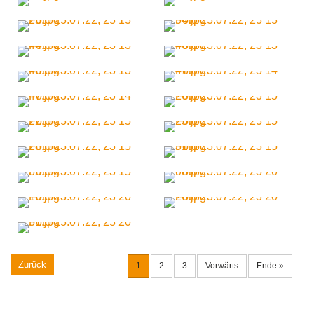
Zurück
1
2
3
Vorwärts
Ende »