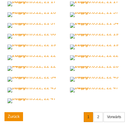
Zurück
1
2
Vorwärts