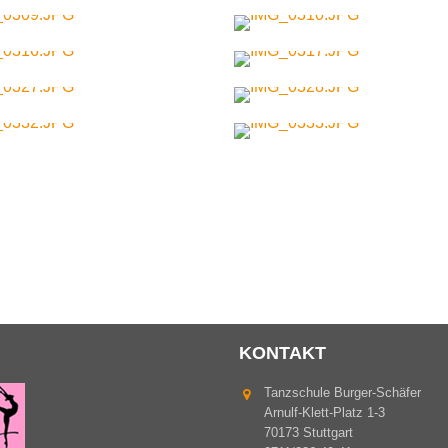
KONTAKT
Tanzschule Burger-Schäfer
Arnulf-Klett-Platz 1-3
70173 Stuttgart